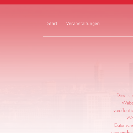
Start
Veranstaltungen
Dies ist
Websi
veröffentl
Wor
Datenschu
verwenden.