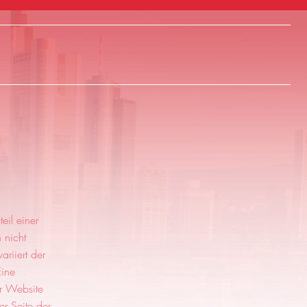
eil einer
 nicht
ariiert der
Eine
er Website
r Seite der