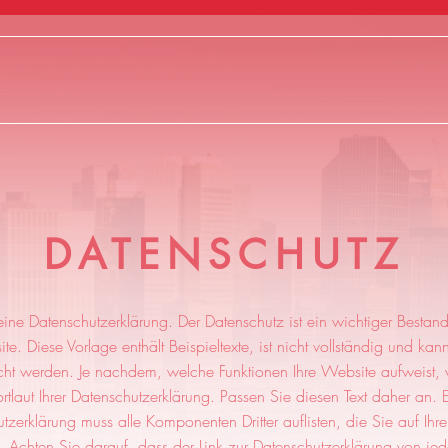
DATENSCHUTZ
 eine Datenschutzerklärung. Der Datenschutz ist ein wichtiger Bestandt
te. Diese Vorlage enthält Beispieltexte, ist nicht vollständig und kann
icht werden. Je nachdem, welche Funktionen Ihre Website aufweist, v
tlaut Ihrer Datenschutzerklärung. Passen Sie diesen Text daher an. 
tzerklärung muss alle Komponenten Dritter auflisten, die Sie auf Ihr
 Achten Sie darauf, dass der Link zur Datenschutzerklärung von jede